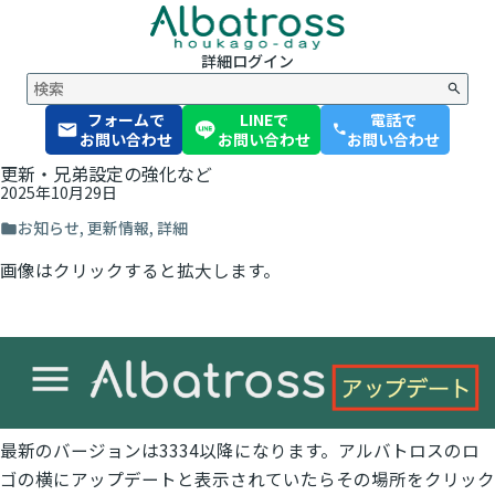
詳細
ログイン
フォームで
LINEで
電話で
phone
お問い合わせ
お問い合わせ
お問い合わせ
更新・兄弟設定の強化など
2025年10月29日
お知らせ
,
更新情報
,
詳細
画像はクリックすると拡大します。
最新のバージョンは3334以降になります。アルバトロスのロ
ゴの横にアップデートと表示されていたらその場所をクリック