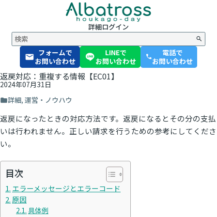
詳細
ログイン
フォームで
LINEで
電話で
phone
お問い合わせ
お問い合わせ
お問い合わせ
返戻対応：重複する情報【EC01】
2024年07月31日
詳細
,
運営・ノウハウ
返戻になったときの対応方法です。返戻になるとその分の支払
いは行われません。正しい請求を行うための参考にしてくださ
い。
目次
エラーメッセージとエラーコード
原因
具体例