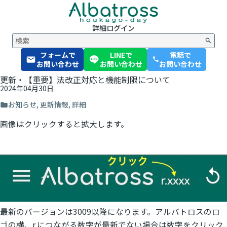
詳細
ログイン
フォームで
LINEで
電話で
phone
お問い合わせ
お問い合わせ
お問い合わせ
更新・【重要】法改正対応と機能制限について
2024年04月30日
お知らせ
,
更新情報
,
詳細
画像はクリックすると拡大します。
最新のバージョンは3009以降になります。アルバトロスのロ
ゴの横、r.につながる数字が最新でない場合は数字をクリック