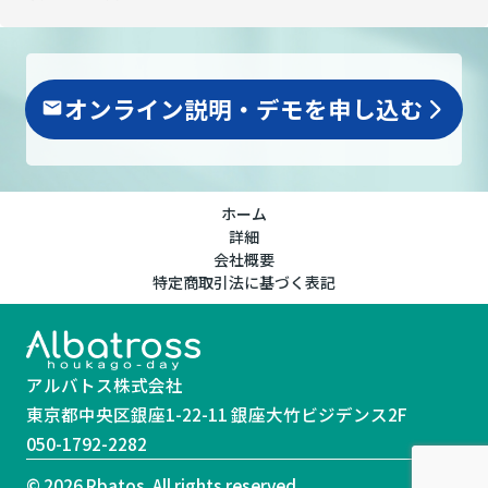
オンライン説明・デモを申し込む
arrow_forward_ios
ホーム
詳細
会社概要
特定商取引法に基づく表記
アルバトス株式会社
東京都中央区銀座1-22-11 銀座大竹ビジデンス2F
050-1792-2282
© 2026 Rbatos. All rights reserved.