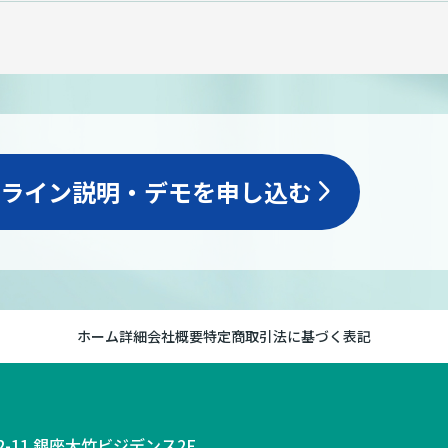
ライン説明・デモを申し込む
arrow_forward_ios
ホーム
詳細
会社概要
特定商取引法に基づく表記
2-11 銀座大竹ビジデンス2F