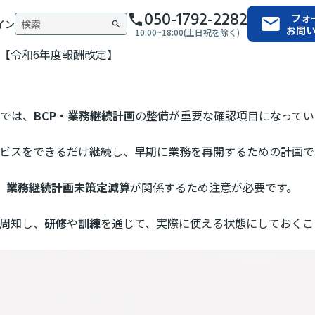
050-1792-2282
フォ
イン
お問
10:00~18:00(土日祝を除く)
【令和6年度報酬改定】
では、
BCP・業務継続計画
の整備が重要な確認項目になってい
ービスをできるだけ継続し、早期に業務を再開するための計画で
、
業務継続計画未策定減算
が関係するため注意が必要です。
周知し、
研修
や
訓練
を通じて、実際に使える状態にしておくこ