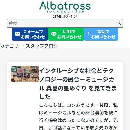
詳細
ログイン
フォームで
LINEで
電話で
phone
お問い合わせ
お問い合わせ
お問い合わせ
カテゴリー: スタッフブログ
インクルーシブな社会とテク
ノロジーの融合―ミュージカ
ル 真昼の星めぐり を見てきま
した
こんにちは。ヨシムラです。 普段、私
はミュージカルなどの舞台演劇を観に
行く機会はめったにないのですが、先
日、お世話になっている取引先の方か