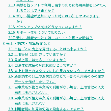
実績を他ソフトで利用し請求のために毎月実績をCSVで入
れることはできますか？
新しい機能が追加になった時にはお知らせはあります
か？
バックアップ体制はどうなっていますか？
サポート体制について知りたい。
新しい機能をつけてほしい・・・と思った時は？
売上・請求・加算設定など
単位ごとの売上を算出することは出来ますか？
上限管理には対応していますか？
兄弟上限には対応していますか？
自治体助成金の対応状態はどうですか？
売上を特定のスタッフにしか見れないようにできますか？
過誤請求の訂正や返戻対応などで一部の利用者のみの請求
データを作成したいです。
自事業所が管理事業所で利用がない場合、上限管理の入力
画面に表示されない。
自事業所が協力事業所で利用がない場合、上限管理の入力
画面に表示されない
利用者別の加算は何処で設定するのですか？