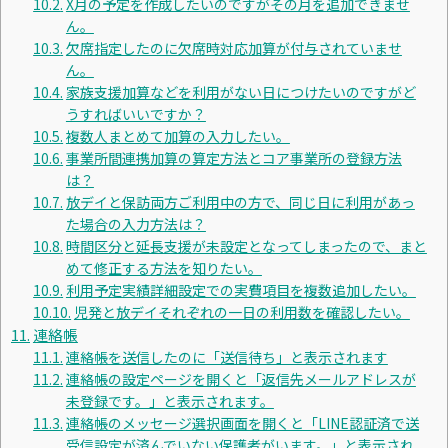
X月の予定を作成したいのですがその月を追加できませ
ん。
欠席指定したのに欠席時対応加算が付与されていませ
ん。
家族支援加算などを利用がない日につけたいのですがど
うすればいいですか？
複数人まとめて加算の入力したい。
事業所間連携加算の算定方法とコア事業所の登録方法
は？
放デイと保訪両方ご利用中の方で、同じ日に利用があっ
た場合の入力方法は？
時間区分と延長支援が未設定となってしまったので、まと
めて修正する方法を知りたい。
利用予定実績詳細設定での実費項目を複数追加したい。
児発と放デイそれぞれの一日の利用数を確認したい。
連絡帳
連絡帳を送信したのに「送信待ち」と表示されます
連絡帳の設定ページを開くと「返信先メールアドレスが
未登録です。」と表示されます。
連絡帳のメッセージ選択画面を開くと「LINE認証済で送
受信設定が済んでいない保護者がいます。」と表示され