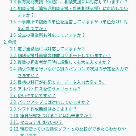
保育訪問支援（保訪）、相談支援には対応していますか？
相談支援（障害児相談支援・計画相談支援）に対応してい
ますか？
一事業所で複数の単位を運営していますが（単位分け）対
応可能ですか？
公立の事業所も対応していますか？
全般
電子連絡帳には対応していますか？
個別支援計画書の作成はサポートしていますか？
複数の担当者が同時に編集しても大丈夫ですか？
請求作業を行いながら別のパソコンで次月の予定を入力で
きますか？
最初の移行が心配です。データ入力大変そう。
アルバトロスを使うメリットは？
使いやすいですか？
バックアップには対応していますか？
シフト作成機能はありますか？
療育記録をつけることは出来ますか？
マニュアルはないの？
現在使っている請求ソフトとの比較ができたらわかりや
すいです。