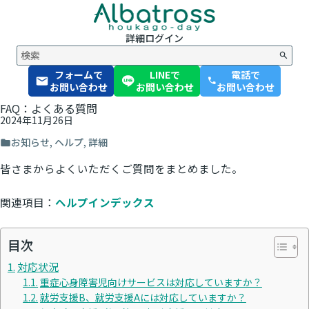
詳細
ログイン
フォームで
LINEで
電話で
phone
お問い合わせ
お問い合わせ
お問い合わせ
FAQ：よくある質問
2024年11月26日
お知らせ
,
ヘルプ
,
詳細
皆さまからよくいただくご質問をまとめました。
関連項目：
ヘルプインデックス
目次
対応状況
重症心身障害児向けサービスは対応していますか？
就労支援B、就労支援Aには対応していますか？