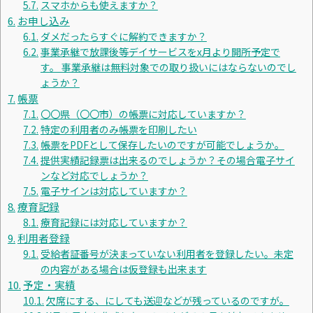
スマホからも使えますか？
お申し込み
ダメだったらすぐに解約できますか？
事業承継で放課後等デイサービスをx月より開所予定で
す。 事業承継は無料対象での取り扱いにはならないのでし
ょうか？
帳票
〇〇県（〇〇市）の帳票に対応していますか？
特定の利用者のみ帳票を印刷したい
帳票をPDFとして保存したいのですが可能でしょうか。
提供実績記録票は出来るのでしょうか？その場合電子サイ
ンなど対応でしょうか？
電子サインは対応していますか？
療育記録
療育記録には対応していますか？
利用者登録
受給者証番号が決まっていない利用者を登録したい。未定
の内容がある場合は仮登録も出来ます
予定・実績
欠席にする、にしても送迎などが残っているのですが。